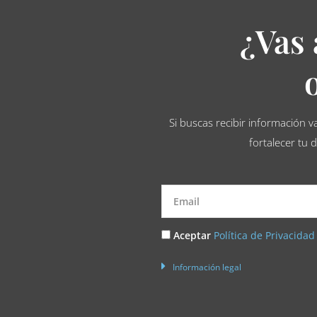
¿Vas 
Si buscas recibir información v
fortalecer tu 
Email
Acepto
Aceptar
Política de Privacidad
la
Información legal
Política
de