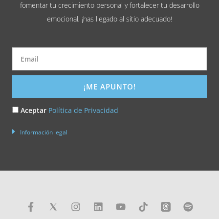
fomentar tu crecimiento personal y fortalecer tu desarrollo
emocional, ¡has llegado al sitio adecuado!
Email
¡ME APUNTO!
Acepto
Aceptar
Política de Privacidad
la
Información legal
Política
de
Privacidad
F
I
L
Y
T
S
a
n
i
o
i
p