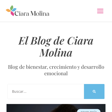
Ir
al
contenido
El Blog de Ciara
Molina
Blog de bienestar, crecimiento y desarrollo
emocional
Buscar
Página
Página
Página
Página
Página
Página