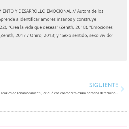
IENTO Y DESARROLLO EMOCIONAL // Autora de los
a. Aprende a identificar amores insanos y construye
22), "Crea la vida que deseas" (Zenith, 2018), "Emociones
enith, 2017 / Oniro, 2013) y "Sexo sentido, sexo vivido"
Si
SIGUIENTE
Teories de l’enamorament (Per què ens enamorem d’una persona determinada?) (Catalunya Ràdio)