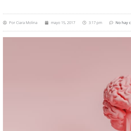
Por
Ciara Molina
mayo 15, 2017
3:17 pm
No hay 