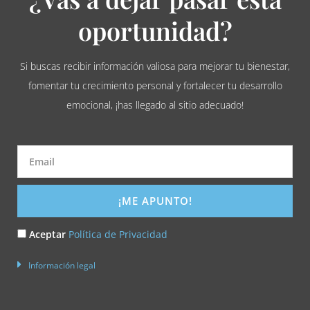
oportunidad?
Si buscas recibir información valiosa para mejorar tu bienestar,
fomentar tu crecimiento personal y fortalecer tu desarrollo
emocional, ¡has llegado al sitio adecuado!
Email
¡ME APUNTO!
Acepto
Aceptar
Política de Privacidad
la
Información legal
Política
de