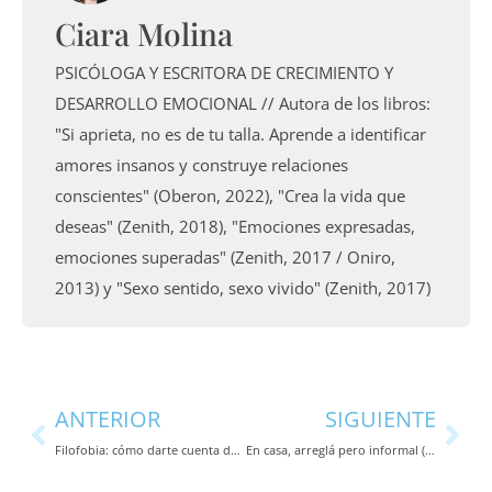
Ciara Molina
PSICÓLOGA Y ESCRITORA DE CRECIMIENTO Y
DESARROLLO EMOCIONAL // Autora de los libros:
"Si aprieta, no es de tu talla. Aprende a identificar
amores insanos y construye relaciones
conscientes" (Oberon, 2022), "Crea la vida que
deseas" (Zenith, 2018), "Emociones expresadas,
emociones superadas" (Zenith, 2017 / Oniro,
2013) y "Sexo sentido, sexo vivido" (Zenith, 2017)
Ant
Sig
ANTERIOR
SIGUIENTE
Filofobia: cómo darte cuenta de si tienes miedo a enamorarte (Eldiario.es)
En casa, arreglá pero informal (Eldiario.es / Agenda EFE)