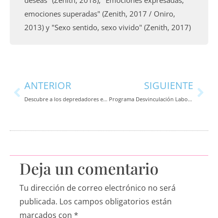
deseas" (Zenith, 2018), "Emociones expresadas,
emociones superadas" (Zenith, 2017 / Oniro,
2013) y "Sexo sentido, sexo vivido" (Zenith, 2017)
Ant
Sig
ANTERIOR
SIGUIENTE
Descubre a los depredadores eróticos (Cosmopolitan)
Programa Desvinculación Laboral Asistida (Gobernación de Norte de Santander / Colombia)
Deja un comentario
Tu dirección de correo electrónico no será
publicada.
Los campos obligatorios están
marcados con
*