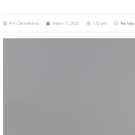
Por
Ciara Molina
marzo 11, 2022
1:52 pm
No hay 