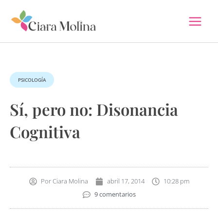
Ir
al
contenido
PSICOLOGÍA
Sí, pero no: Disonancia
Cognitiva
Por
Ciara Molina
abril 17, 2014
10:28 pm
9 comentarios