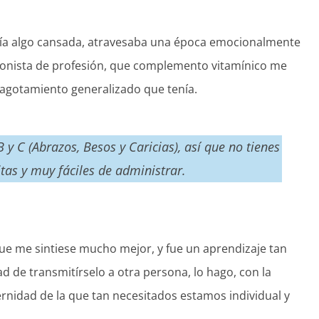
ía algo cansada, atravesaba una época emocionalmente
cionista de profesión, que complemento vitamínico me
gotamiento generalizado que tenía.
 y C (Abrazos, Besos y Caricias), así que no tienes
tas y muy fáciles de administrar
.
ue me sintiese mucho mejor, y fue un aprendizaje tan
d de transmitírselo a otra persona, lo hago, con la
rnidad de la que tan necesitados estamos individual y