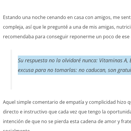
Estando una noche cenando en casa con amigos, me sent
compleja, así que le pregunté a una de mis amigas, nutri
recomendaba para conseguir reponerme un poco de ese a
Su respuesta no la olvidaré nunca:
Vitaminas A, B
excusa para no tomarlas: no caducan, son gratui
Aquel simple comentario de empatía y complicidad hizo q
directo e instructivo que cada vez que tengo la oportunida
intención de que no se pierda esta cadena de amor y frate
socialmente.