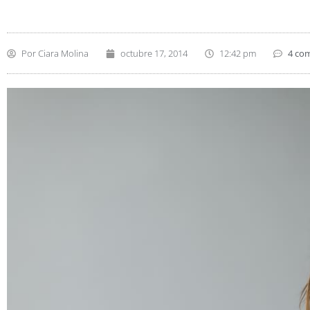
Por
Ciara Molina
octubre 17, 2014
12:42 pm
4 co