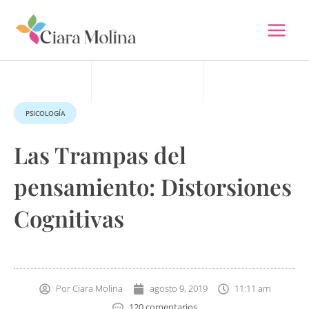
Ir
al
contenido
PSICOLOGÍA
Las Trampas del
pensamiento: Distorsiones
Cognitivas
Por
Ciara Molina
agosto 9, 2019
11:11 am
120 comentarios