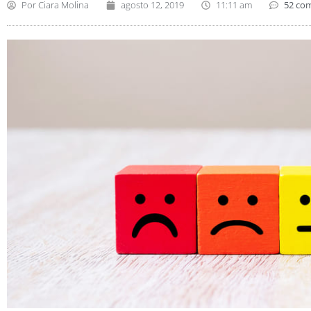
Por
Ciara Molina
agosto 12, 2019
11:11 am
52 co